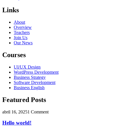
Links
About
Overview
Teachers
Join Us
Our News
Courses
UI/UX Design
WordPress Development
Business Strategy
Software Development
Business English
Featured Posts
abril 16, 2025
1 Comment
Hello world!