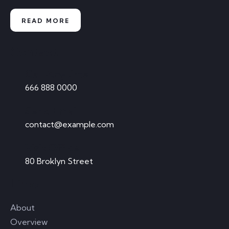
READ MORE
Contact
Call Anytime
666 888 0000
Send Email
contact@example.com
Visit Office
80 Broklyn Street
Links
About
Overview