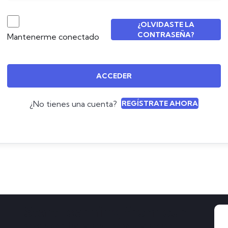
¿OLVIDASTE LA
CONTRASEÑA?
Mantenerme conectado
ACCEDER
¿No tienes una cuenta?
REGÍSTRATE AHORA
Start learning from our
experts and enhance