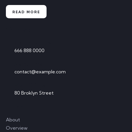
READ MORE
Contact
Call Anytime
666 888 0000
Send Email
contact@example.com
Visit Office
80 Broklyn Street
Links
About
Overview