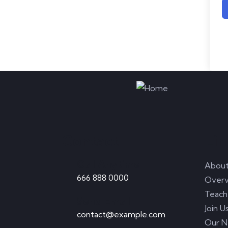
Contact
Lin
Call Anytime
Abou
666 888 0000
Overv
Teach
Send Email
Join U
contact@example.com
Our 