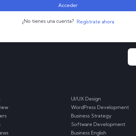
Acceder
¿No tienes una cuenta?
Regístrate ahora
Start learning from our
experts and enhance
your skills
ks
Courses
t
UI/UX Design
iew
WordPress Development
ers
Business Strategy
s
Software Development
News
Business English