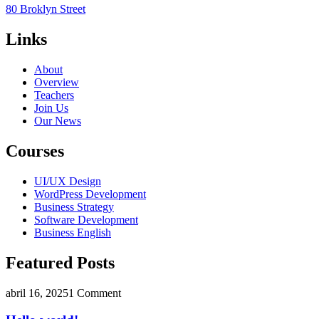
80 Broklyn Street
Links
About
Overview
Teachers
Join Us
Our News
Courses
UI/UX Design
WordPress Development
Business Strategy
Software Development
Business English
Featured Posts
abril 16, 2025
1 Comment